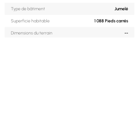
Type de bâtiment
Jumelé
Superficie habitable
1 088 Pieds carrés
Dimensions du terrain
--
Superficie du terrain
--
Dimensions du bâtiment
--
Zonage
Résidentiel
Année de construction
2001
Reprise de finance
Non
DESCRIPTION DES PIÈCES