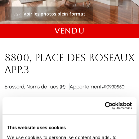
Voir les photos plein format
1
/
27
VENDU
8800, Place des Roseaux
app.3
Brossard, Noms de rues (R)
Appartement
#10930550
2
1
1 088 Pieds carrés
This website uses cookies
Vue spectaculaire sur l'eau! Situé dans un secteur
We use cookies to personalise content and ads, to