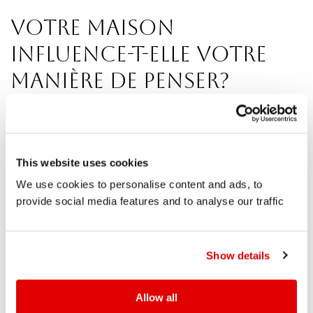
Votre maison
influence-t-elle votre
manière de penser?
Pourquoi certaines maisons nous semblent
immédiatement naturelles… et d’autres plus
This website uses cookies
difficiles à quitter
We use cookies to personalise content and ads, to
provide social media features and to analyse our traffic
VENDRE
27 mai 2026
Show details
Lorsqu’un acheteur hésite devant une propriété sans
Allow all