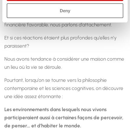
pouvoir expliquer pourquoi, nous parlons souvent
d’intuition. Lorsqu’une famille peine à quitter une maison
Deny
habitée depuis plusieurs décennies malgré une logique
financière favorable, nous parlons d’attachement.
Et si ces réactions étaient plus profondes qu’elles n’y
paraissent?
Nous avons tendance à considérer une maison comme
un lieu où la vie se déroule.
Pourtant, lorsqu’on se tourne vers la philosophie
contemporaine et les sciences cognitives, on découvre
une idée assez étonnante :
Les environnements dans lesquels nous vivons
participeraient aussi à certaines façons de percevoir,
de penser… et d’habiter le monde.