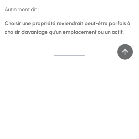
Autrement dit :
Choisir une propriété reviendrait peut-être parfois à
choisir davantage qu’un emplacement ou un actif.
POURQUOI CERTAINS LIEUX NOUS
PARLENT AVANT MÊME QU’ON
SACHE POURQUOI
Certaines propriétés semblent immédiatement
naturelles. D'autres provoquent une hésitation difficile à
expliquer, même lorsque tous les critères objectifs