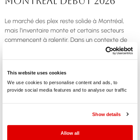
Montréal début 2026
Le marché des plex reste solide à Montréal,
mais l’inventaire monte et certains secteurs
commencent à ralentir. Dans un contexte de
possible hausse des taux, bien lire son marché
devient plus important que jamais.
This website uses cookies
We use cookies to personalise content and ads, to
VENDRE
13 mai 2026
provide social media features and to analyse our traffic
Show details
Le marché des plex à Montréal entre dans une phase
plus complexe. Pas nécessairement fragile. Pas encore
inquiétante. Mais clairement plus nuancée qu’au cours
Allow all